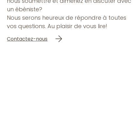
nous soumettre et aimeriez en discuter avec
un ébéniste?
Nous serons heureux de répondre à toutes
vos questions. Au plaisir de vous lire!
Contactez-nous
Liens utile
Meubles sur mesure
Exclusivités
Escalier
Contact
Nos conseils
FAQ