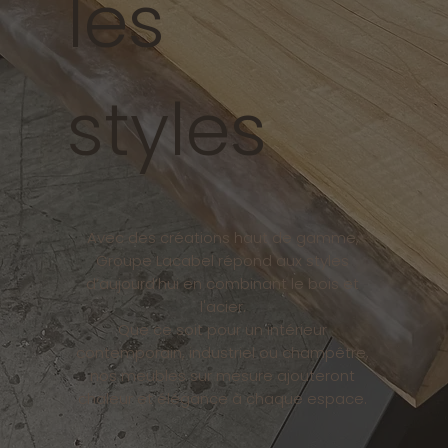
les
styles
Avec des créations haut de gamme,
Groupe Lacabel répond aux styles
d’aujourd’hui en combinant le bois et
l'acier.
Que ce soit pour un intérieur
contemporain, industriel ou champêtre,
nos meubles sur mesure ajouteront
chaleur et élégance à chaque espace.