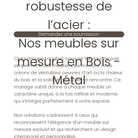
robustesse de
l’acier :
Demandez une soumission
Nos meubles sur
mesure en Bois -
Chez Groupe Lacabel, nous ne fabriquons pas
simplement des meubles sur mesure, nous
créons de véritables oeuvres d’art où la chaleur
Métal
du bois et la solidité de l’acier se rencontre. Ce
mariage subtil donne à chaque meuble un
caractère unique, à la fois raffiné et moderne,
qui s’intègre parfaitement à votre espace.
Nos créations s’adressent à ceux qui
reconnaissent l’élégance d’un meuble sur
mesure exclusif et qui recherchent un design
intemporel et personnalisé.