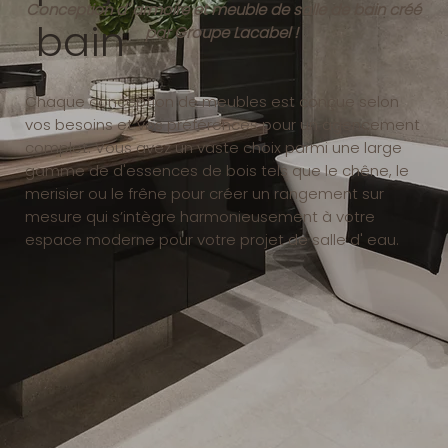
Conception d' armoire et meuble de salle de bain créé
bain
par Groupe Lacabel !
Chaque conception de meubles est conçue selon
vos besoins et vos préférences pour un agencement
complet. Vous avez un vaste choix parmi une large
gamme de d'essences de bois tels que le chêne, le
merisier ou le frêne pour créer un rangement sur
mesure qui s’intègre harmonieusement à votre
espace moderne pour votre projet de salle d' eau.