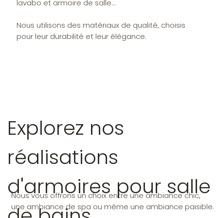
lavabo et armoire de salle...
Nous utilisons des matériaux de qualité, choisis
pour leur durabilité et leur élégance.
Explorez nos
Pourquoi choisir nos
meubles de salle de
réalisations
bain sur mesure ?
d'armoires pour salle
Nous vous offrons un choix entre une ambiance chic,
une ambiance de spa ou même une ambiance paisible.
de bains