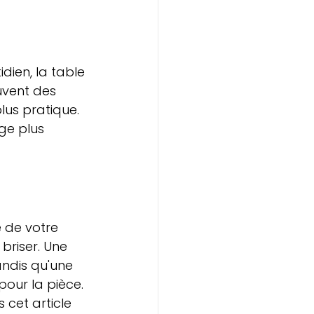
dien, la table 
uvent des 
lus pratique. 
ge plus 
 de votre 
 briser. Une 
andis qu'une 
pour la pièce. 
 cet article 