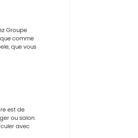
hez Groupe 
ssique comme 
ele, que vous 
re est de 
ger ou salon. 
rculer avec 