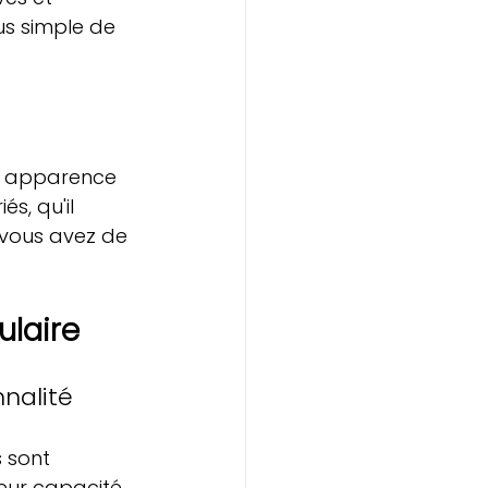
us simple de 
ne apparence 
s, qu'il 
 vous avez de 
ulaire
nalité
 sont 
eur capacité 