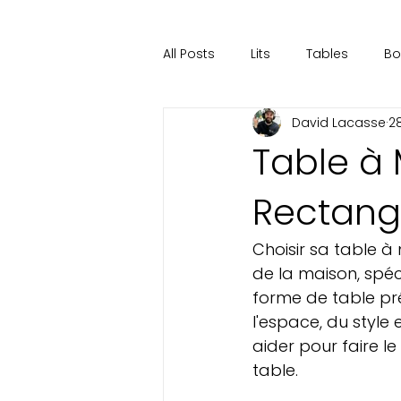
All Posts
Lits
Tables
Bo
David Lacasse
2
Table à
Rectangu
Choisir sa table à
de la maison, spéc
forme de table pré
l'espace, du style 
aider pour faire l
table.